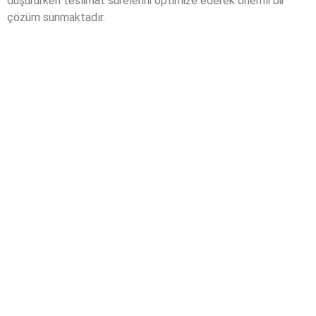
düşürürken teslimat sürelerini optimize ederek önemli bir
çözüm sunmaktadır.