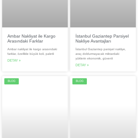
Ambar Nakliyat ile Kargo
İstanbul Gaziantep Parsiyel
Arasındaki Farklar
Nakliye Avantajları
Ambar nakliyat ile kargo arasındaki
İstanbul Gaziantep parsiyel nakliye,
farklar, özellikle büyük koli, paletli
araç doldurmayacak miktardaki
yüklerin ekonomik, güvenli
DETAY »
DETAY »
BLOG
BLOG